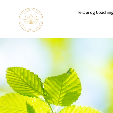
Hop
til
Terapi og Coachin
indhold