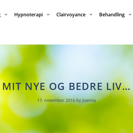
g
Hypnoterapi
Clairvoyance
Behandling
MIT NYE OG BEDRE LIV…
17. november 2016
by
Joanna