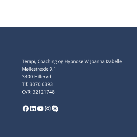
Terapi, Coaching og Hypnose V/ Joanna Izabelle
Møllestræde 9,1
3400 Hillerød
Tlf.
3070 6393
CVR: 32121748
Facebook
LinkedIn
YouTube
Instagram
Skype