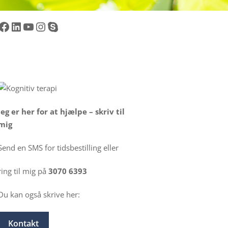
Facebook
LinkedIn
YouTube
Instagram
Skype
Jeg er her for at hjælpe – skriv til
mig
Send en SMS for tidsbestilling eller
ring til mig på
3070 6393
Du kan også skrive her:
Kontakt