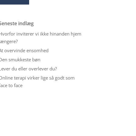
Seneste indlæg
Hvorfor inviterer vi ikke hinanden hjem
længere?
At overvinde ensomhed
Den smukkeste bøn
Lever du eller overlever du?
Online terapi virker lige så godt som
face to face