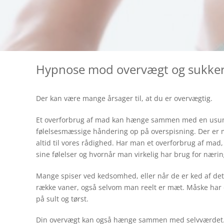
Hypnose mod overvægt og sukke
Der kan være mange årsager til, at du er overvægtig.
Et overforbrug af mad kan hænge sammen med en usund 
følelsesmæssige håndering op på overspisning. Der er
altid til vores rådighed. Har man et overforbrug af mad
sine følelser og hvornår man virkelig har brug for næring
Mange spiser ved kedsomhed, eller når de er ked af det el
række vaner, også selvom man reelt er mæt. Måske har
på sult og tørst.
Din overvægt kan også hænge sammen med selvværdet. V