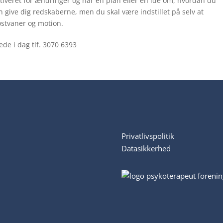
otiveret for ændringer og har en plan eller en ide om, hvordan du
an give dig redskaberne, men du skal være indstillet på selv at
stvaner og motion.
ede i dag tlf. 3070 6393
Privatlivspolitik
Datasikkerhed