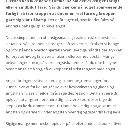
Hjernen kan ikke kende forskel på om der virkelig er farligt
eller en indbildt fare. Når du tænker på noget som værende
farligt, så tror kroppen at det er en real fare og kroppen
gøre sig klar til kamp.
Det er årsagen til, hvorfor det føles så
enormt ubehageligt, at have
angst.
Det er simpelthen en uhensigtsmæssig reaktion på en bestemt
situation. Når kroppen så reagere på tankerne, så bliver vi bange
og uforstående overfor hjertebanken, svedige håndfalder, trykken
for brystet mv. og følelsen af ukontrollerbarhed opstår. Mange
bekymringer kan også være angstskabende . Er du ofte bekymret
over mange små ting, så vil kroppen til sidst reagere med
angst
.
Angst
forringer livskvaliteten og skaber begrænsninger for at
kunne leve et frit liv. Det går ud over livskvaliteten og glæde og
angst kan i visse tilfælde forårsage depression. Det kan være du
oplever, at angsten forhindre dig i at være social eller tage de
steps i dit liv du drømmer om. Du lader holde dig tilbage grundet
angsten og dermed vinder angsten over dig og tager din livsglæde.
Rigtige mange mennesker oplever på et eller andet tidspunkt i livet