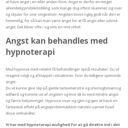
at have angst i en eller anden form. Angst er derfor en meget
almindelig problemstilling, som mange dog oftest skammer sig over
og skjuler for sine omgivelser. Angsten trives rigtig godt når den er
hemmelig, for så kan man være angst for at få angst eller udvise
angst. Det bliver ofte i sig selv en ond cirkel.
Angst kan behandles med
hypnoterapi
Med hypnose med relativt få behandlinger opnå resultater. Du vil
reagere roligt og afslappet i situationer, hvor du tidligere oplevede
angst.
Du vil kunne give slip på gamle tankemønstre og uhensigtsmæssig
adfærd og komme ud af angsten og leve dit liv med mindre angst
og færre bekymringer. Hypnose viser sig igen og igen at have en
fantastisk effekt på angstproblematikker næsten uanset hvad
disse omhandler.
Vi har med hypnoterapi mulighed for at gå direkte ind i det