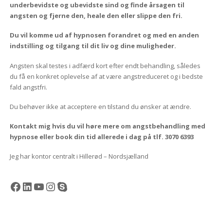
underbevidste og ubevidste sind og finde årsagen til
angsten og fjerne den, heale den eller slippe den fri.
Du vil komme ud af hypnosen forandret og med en anden
indstilling og tilgang til dit liv og dine muligheder.
Angsten skal testes i adfærd kort efter endt behandling, således
du få en konkret oplevelse af at være angstreduceret og i bedste
fald angstfri.
Du behøver ikke at acceptere en tilstand du ønsker at ændre.
Kontakt mig hvis du vil høre mere om angstbehandling med
hypnose eller book din tid allerede i dag på tlf. 3070 6393
Jeg har kontor centralt i Hillerød – Nordsjælland
Facebook
LinkedIn
YouTube
Instagram
Skype