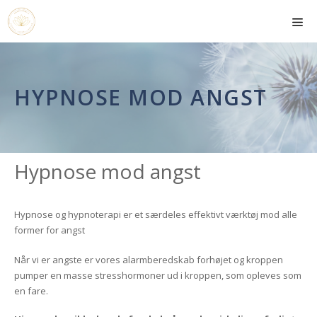
Hop
Me
til
indhold
HYPNOSE MOD ANGST
Hypnose mod angst
Hypnose og hypnoterapi er et særdeles effektivt værktøj mod alle
former for angst
Når vi er angste er vores alarmberedskab forhøjet og kroppen
pumper en masse stresshormoner ud i kroppen, som opleves som
en fare.