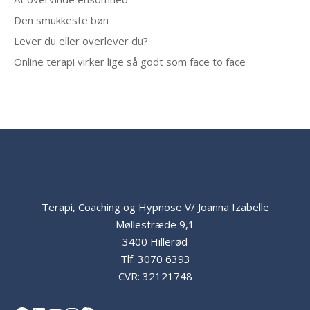
Den smukkeste bøn
Lever du eller overlever du?
Online terapi virker lige så godt som face to face
Terapi, Coaching og Hypnose V/ Joanna Izabelle
Møllestræde 9,1
3400 Hillerød
Tlf.
3070 6393
CVR: 32121748