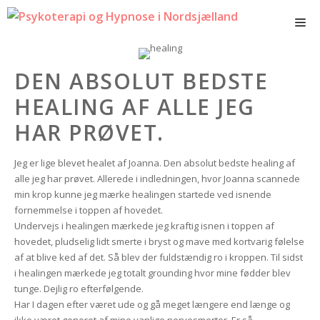
Hop
Me
til
indhold
DEN ABSOLUT BEDSTE
HEALING AF ALLE JEG
HAR PRØVET.
Jeg er lige blevet healet af Joanna. Den absolut bedste healing af
alle jeg har prøvet. Allerede i indledningen, hvor Joanna scannede
min krop kunne jeg mærke healingen startede ved isnende
fornemmelse i toppen af hovedet.
Undervejs i healingen mærkede jeg kraftig isnen i toppen af
hovedet, pludselig lidt smerte i bryst og mave med kortvarig følelse
af at blive ked af det. Så blev der fuldstændig ro i kroppen. Til sidst
i healingen mærkede jeg totalt grounding hvor mine fødder blev
tunge. Dejlig ro efterfølgende.
Har I dagen efter været ude og gå meget længere end længe og