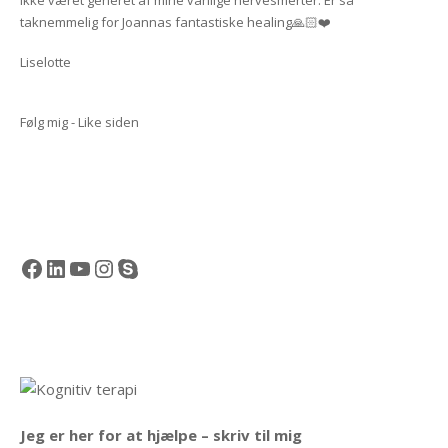
ikke været generet af mine vanlige nervesmerter. Er så
taknemmelig for Joannas fantastiske healing🙏🏻❤️
Liselotte
Følg mig - Like siden
Facebook
LinkedIn
YouTube
Instagram
Skype
Jeg er her for at hjælpe – skriv til mig