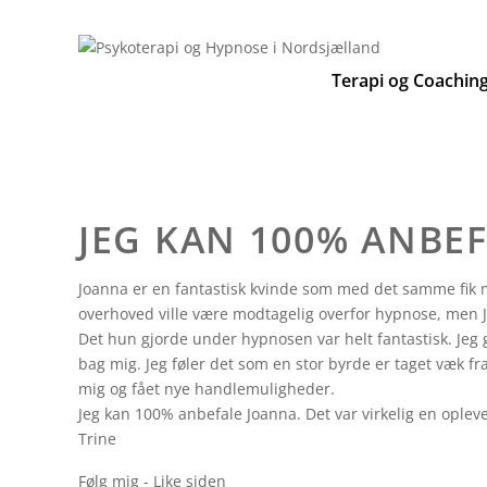
Hop
til
indhold
Terapi og Coachin
JEG KAN 100% ANBE
Joanna er en fantastisk kvinde som med det samme fik mig 
overhoved ville være modtagelig overfor hypnose, men Jo
Det hun gjorde under hypnosen var helt fantastisk. Jeg g
bag mig. Jeg føler det som en stor byrde er taget væk f
mig og fået nye handlemuligheder.
Jeg kan 100% anbefale Joanna. Det var virkelig en oplevels
Trine
Følg mig - Like siden