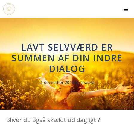
Hop
Me
til
indhold
LAVT SELVVÆRD ER
SUMMEN AF DIN INDRE
DIALOG
2. december 2018
by
Joanna
Bliver du også skældt ud dagligt ?