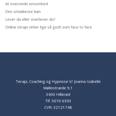
At overvinde ensomhed
Den smukkeste bøn
Lever du eller overlever du?
Online terapi virker lige så godt som face to face
Terapi, Coaching og Hypnose V/ Joanna Izabelle
Møllestræde 9,1
3400 Hillerød
Tlf.
3070 6393
CVR: 32121748