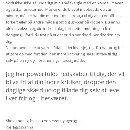
skidt ikke. Ikke så underligt at du måske går med en knude i maven
og fuld af usikkerhed. Måske er du blevet mobbet da du var
mindre, måske har din mor ind i mellem sagt til dig at du er håbløs,
forkert eller på andre måde gjort dig usikker på dig selv. Du er nu
blevet voksen og din indre dialog fortsætter mobningen fra
dengang – fordi du tror på at det er din sandhed. Sandheden om
dig.
Det behøver ikke at være sådan – det lover jeg dig. Du har brug for
at gøre op med fortiden, den indre kritiker og lærer at tale til dig
selv på en ny og mere hensigsmæssig måde.
Jeg har powerfulde redskaber til dig, der vil
blive fri af din indre kritiker, droppe den
daglige skæld ud og tillade dig selv at leve
livet frit og ubesværet.
Skriv endelig, hvis du er blevet nysgerrig …
Kærligst Joanna