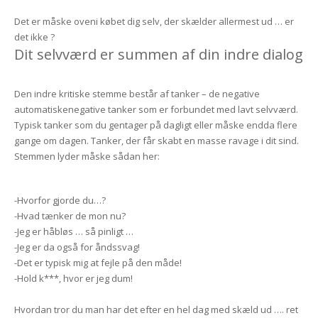
Det er måske oveni købet dig selv, der skælder allermest ud … er
det ikke ?
Dit selvværd er summen af din indre dialog
Den indre kritiske stemme består af tanker – de negative
automatiskenegative tanker som er forbundet med lavt selvværd.
Typisk tanker som du gentager på dagligt eller måske endda flere
gange om dagen. Tanker, der får skabt en masse ravage i dit sind.
Stemmen lyder måske sådan her:
-Hvorfor gjorde du…?
-Hvad tænker de mon nu?
-Jeg er håbløs … så pinligt …
-Jeg er da også for åndssvag!
-Det er typisk mig at fejle på den måde!
-Hold k***, hvor er jeg dum!
Hvordan tror du man har det efter en hel dag med skæld ud …. ret