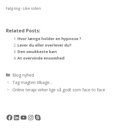
Følg mig - Like siden
Related Posts:
Hvor længe holder en hypnose ?
Lever du eller overlever du?
Den smukkeste bøn
At overvinde ensomhed
Kategorier
Blog nyhed
Tag magten tilbage…
Online terapi virker lige så godt som face to face
Facebook
LinkedIn
YouTube
Instagram
Skype